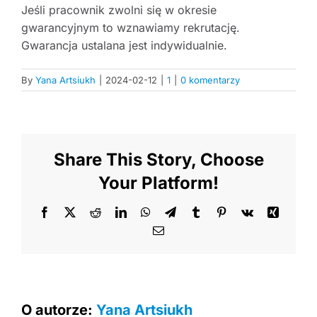
Jeśli pracownik zwolni się w okresie
gwarancyjnym to wznawiamy rekrutację.
Gwarancja ustalana jest indywidualnie.
By
Yana Artsiukh
|
2024-02-12
|
1
|
0 komentarzy
Share This Story, Choose
Your Platform!
Facebook
X
Reddit
LinkedIn
WhatsApp
Telegram
Tumblr
Pinterest
Vk
Xing
Email
O autorze:
Yana Artsiukh