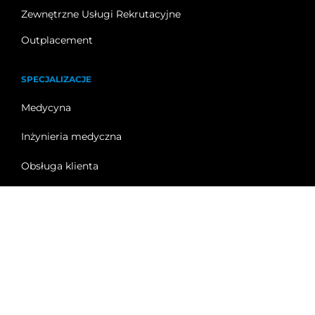
Zewnętrzne Usługi Rekrutacyjne
Outplacement
SPECJALIZACJE
Medycyna
Inżynieria medyczna
Obsługa klienta
Sprzedaż
Informacje publiczne
Regulamin kształcenia
|
Polityka prywatności i RODO
© 2025 | Wszelkie prawa zastrzeżone