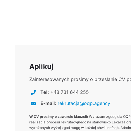
Aplikuj
Zainteresowanych prosimy o przesłanie CV po
Tel:
+48 731 644 255
E-mail:
rekrutacja@oqp.agency
W CV prosimy o zawarcie klauzuli:
Wyrażam zgodę dla OQP.a
realizacją procesu rekrutacyjnego na stanowisko Lekarza ora
wyrażonych wyżej zgód mogę w każdej chwili cofnąć. Adminis