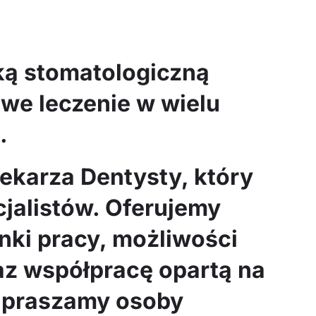
ką stomatologiczną
we leczenie w wielu
.
ekarza Dentysty, który
cjalistów. Oferujemy
unki pracy, możliwości
z współpracę opartą na
apraszamy osoby