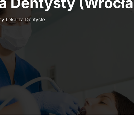
za Dentysty (Wrocł
cy Lekarza Dentystę