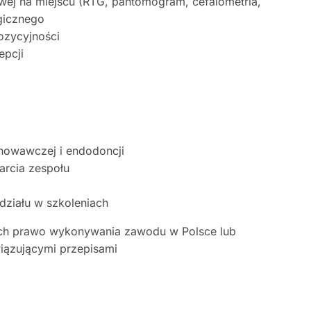
ej na miejscu (RTG, pantomogram, cefalometria,
gicznego
ozycyjności
epcji
chowawczej i endodoncji
arcia zespołu
działu w szkoleniach
ych prawo wykonywania zawodu w Polsce lub
iązującymi przepisami