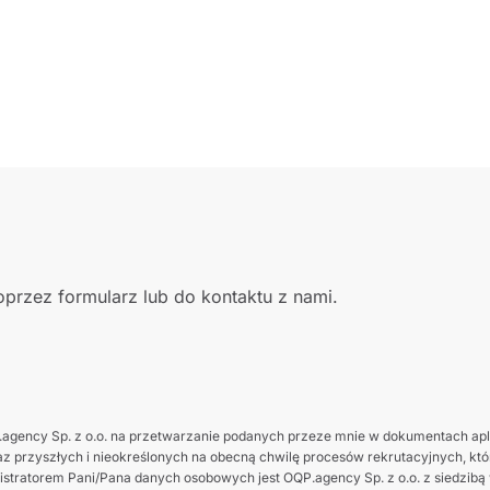
przez formularz lub do kontaktu z nami.
gency Sp. z o.o. na przetwarzanie podanych przeze mnie w dokumentach apl
z przyszłych i nieokreślonych na obecną chwilę procesów rekrutacyjnych, które
tratorem Pani/Pana danych osobowych jest OQP.agency Sp. z o.o. z siedzibą w