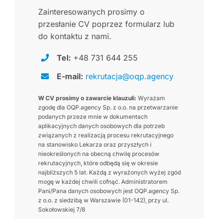
Zainteresowanych prosimy o
przesłanie CV poprzez formularz lub
do kontaktu z nami.
Tel:
+48 731 644 255
E-mail:
rekrutacja@oqp.agency
W CV prosimy o zawarcie klauzuli:
Wyrażam
zgodę dla OQP.agency Sp. z o.o. na przetwarzanie
podanych przeze mnie w dokumentach
aplikacyjnych danych osobowych dla potrzeb
związanych z realizacją procesu rekrutacyjnego
na stanowisko Lekarza oraz przyszłych i
nieokreślonych na obecną chwilę procesów
rekrutacyjnych, które odbędą się w okresie
najbliższych 5 lat. Każdą z wyrażonych wyżej zgód
mogę w każdej chwili cofnąć. Administratorem
Pani/Pana danych osobowych jest OQP.agency Sp.
z o.o. z siedzibą w Warszawie (01-142), przy ul.
Sokołowskiej 7/8