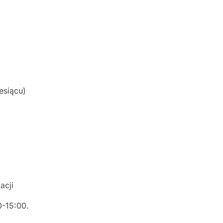
esiącu)
acji
0-15:00.