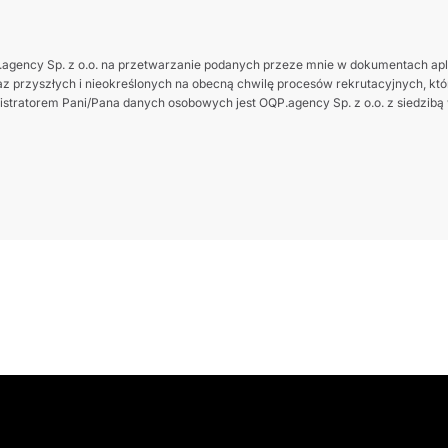
gency Sp. z o.o. na przetwarzanie podanych przeze mnie w dokumentach apl
z przyszłych i nieokreślonych na obecną chwilę procesów rekrutacyjnych, które
tratorem Pani/Pana danych osobowych jest OQP.agency Sp. z o.o. z siedzibą w