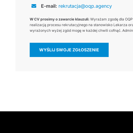
E-mail:
rekrutacja@oqp.agency
W CV prosimy o zawarcie klauzuli:
Wyrażam zgodę dla OQP.a
realizacją procesu rekrutacyjnego na stanowisko Lekarza ora
wyrażonych wyżej zgód mogę w każdej chwili cofnąć. Adminis
WYŚLIJ SWOJE ZGŁOSZENIE