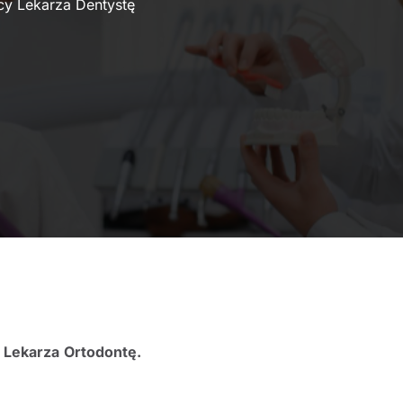
cy Lekarza Dentystę
y
Lekarza
Ortodontę
.