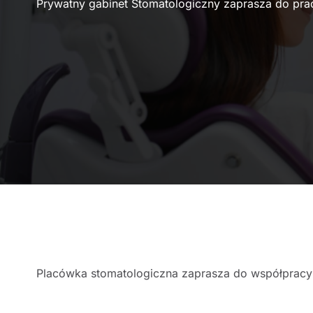
Prywatny gabinet Stomatologiczny zaprasza do pra
Placówka stomatologiczna zaprasza do współprac