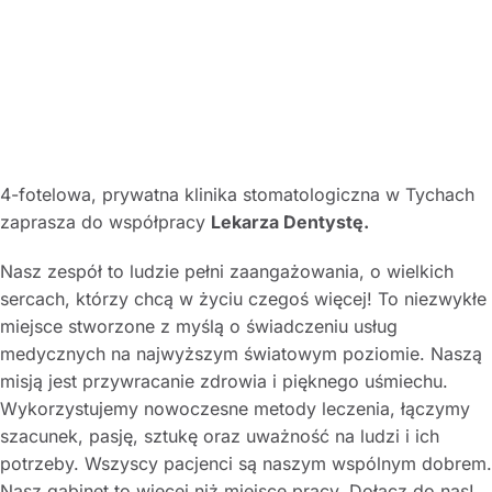
4-fotelowa, prywatna klinika stomatologiczna w Tychach
zaprasza do współpracy
Lekarza Dentystę.
Nasz zespół to ludzie pełni zaangażowania, o wielkich
sercach, którzy chcą w życiu czegoś więcej! To niezwykłe
miejsce stworzone z myślą o świadczeniu usług
medycznych na najwyższym światowym poziomie. Naszą
misją jest przywracanie zdrowia i pięknego uśmiechu.
Wykorzystujemy nowoczesne metody leczenia, łączymy
szacunek, pasję, sztukę oraz uważność na ludzi i ich
potrzeby. Wszyscy pacjenci są naszym wspólnym dobrem.
Nasz gabinet to więcej niż miejsce pracy. Dołącz do nas!