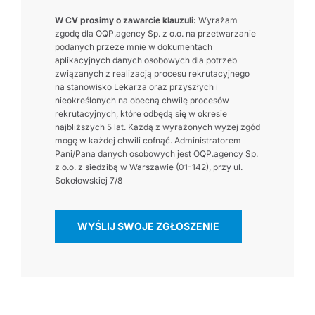
W CV prosimy o zawarcie klauzuli:
Wyrażam
zgodę dla OQP.agency Sp. z o.o. na przetwarzanie
podanych przeze mnie w dokumentach
aplikacyjnych danych osobowych dla potrzeb
związanych z realizacją procesu rekrutacyjnego
na stanowisko Lekarza oraz przyszłych i
nieokreślonych na obecną chwilę procesów
rekrutacyjnych, które odbędą się w okresie
najbliższych 5 lat. Każdą z wyrażonych wyżej zgód
mogę w każdej chwili cofnąć. Administratorem
Pani/Pana danych osobowych jest OQP.agency Sp.
z o.o. z siedzibą w Warszawie (01-142), przy ul.
Sokołowskiej 7/8
WYŚLIJ SWOJE ZGŁOSZENIE