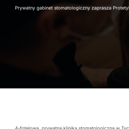
Prywatny gabinet stomatologiczny zaprasza Protet
4-fotelowa, prywatna klinika stomatologiczna w Ty