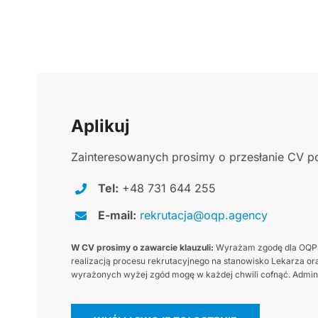
Aplikuj
Zainteresowanych prosimy o przesłanie CV po
Tel:
+48 731 644 255
E-mail:
rekrutacja@oqp.agency
W CV prosimy o zawarcie klauzuli:
Wyrażam zgodę dla OQP.a
realizacją procesu rekrutacyjnego na stanowisko Lekarza ora
wyrażonych wyżej zgód mogę w każdej chwili cofnąć. Adminis