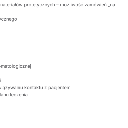
 materiałów protetycznych – możliwość zamówień „na
tycznego
omatologicznej
i
awiązywaniu kontaktu z pacjentem
lanu leczenia