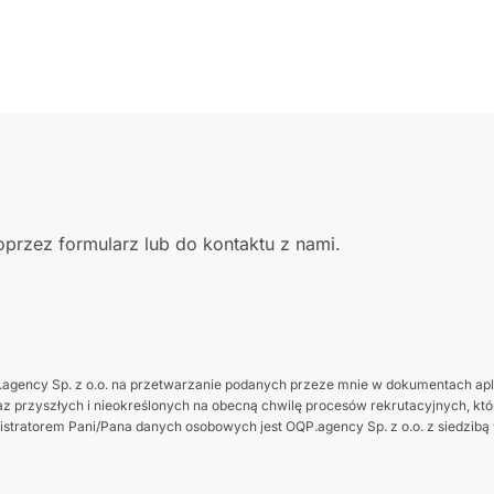
przez formularz lub do kontaktu z nami.
gency Sp. z o.o. na przetwarzanie podanych przeze mnie w dokumentach apl
z przyszłych i nieokreślonych na obecną chwilę procesów rekrutacyjnych, które
tratorem Pani/Pana danych osobowych jest OQP.agency Sp. z o.o. z siedzibą w