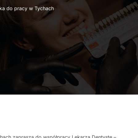
yka do pracy w Tychach
chach zaprasza do współpracy Lekarza Dentystę –