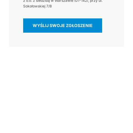
z o.o. z siedzibą w Warszawie (01-142), przy ul.
Sokołowskiej 7/8
WYŚLIJ SWOJE ZGŁOSZENIE