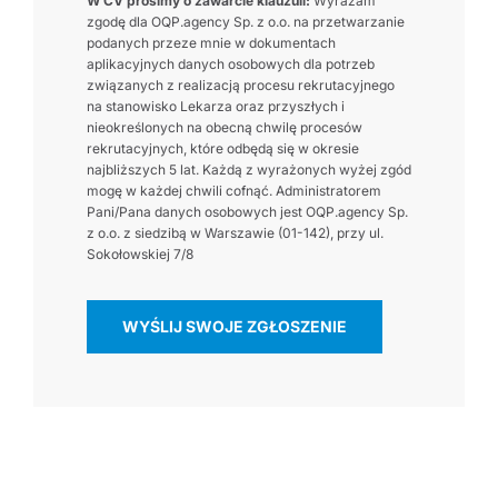
W CV prosimy o zawarcie klauzuli:
Wyrażam
zgodę dla OQP.agency Sp. z o.o. na przetwarzanie
podanych przeze mnie w dokumentach
aplikacyjnych danych osobowych dla potrzeb
związanych z realizacją procesu rekrutacyjnego
na stanowisko Lekarza oraz przyszłych i
nieokreślonych na obecną chwilę procesów
rekrutacyjnych, które odbędą się w okresie
najbliższych 5 lat. Każdą z wyrażonych wyżej zgód
mogę w każdej chwili cofnąć. Administratorem
Pani/Pana danych osobowych jest OQP.agency Sp.
z o.o. z siedzibą w Warszawie (01-142), przy ul.
Sokołowskiej 7/8
WYŚLIJ SWOJE ZGŁOSZENIE