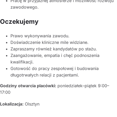
Pracę w przyjaznej atmosferze i możliwość rozwoju
zawodowego.
Oczekujemy
Prawo wykonywania zawodu.
Doświadczenie kliniczne mile widziane.
Zapraszamy również kandydatów po stażu.
Zaangażowanie, empatia i chęć podnoszenia
kwalifikacji.
Gotowość do pracy zespołowej i budowania
długotrwałych relacji z pacjentami.
Godziny otwarcia placówki:
poniedziałek–piątek 9:00–
17:00
Lokalizacja:
Olsztyn