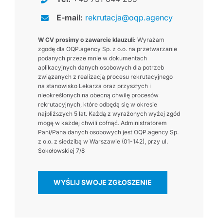
E-mail:
rekrutacja@oqp.agency
W CV prosimy o zawarcie klauzuli:
Wyrażam
zgodę dla OQP.agency Sp. z o.o. na przetwarzanie
podanych przeze mnie w dokumentach
aplikacyjnych danych osobowych dla potrzeb
związanych z realizacją procesu rekrutacyjnego
na stanowisko Lekarza oraz przyszłych i
nieokreślonych na obecną chwilę procesów
rekrutacyjnych, które odbędą się w okresie
najbliższych 5 lat. Każdą z wyrażonych wyżej zgód
mogę w każdej chwili cofnąć. Administratorem
Pani/Pana danych osobowych jest OQP.agency Sp.
z o.o. z siedzibą w Warszawie (01-142), przy ul.
Sokołowskiej 7/8
WYŚLIJ SWOJE ZGŁOSZENIE