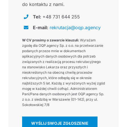
do kontaktu z nami.
Tel:
+48 731 644 255
E-mail:
rekrutacja@oqp.agency
W CV prosimy o zawarcie klauzuli:
Wyrażam
zgodę dla OQP.agency Sp. z o.o. na przetwarzanie
podanych przeze mnie w dokumentach
aplikacyjnych danych osobowych dla potrzeb
związanych z realizacją procesu rekrutacyjnego
na stanowisko Lekarza oraz przyszłych i
nieokreślonych na obecną chwilę procesów
rekrutacyjnych, które odbędą się w okresie
najbliższych 5 lat. Każdą z wyrażonych wyżej zgód
mogę w każdej chwili cofnąć. Administratorem
Pani/Pana danych osobowych jest OQP.agency Sp.
z o.o. z siedzibą w Warszawie (01-142), przy ul.
Sokołowskiej 7/8
WYŚLIJ SWOJE ZGŁOSZENIE