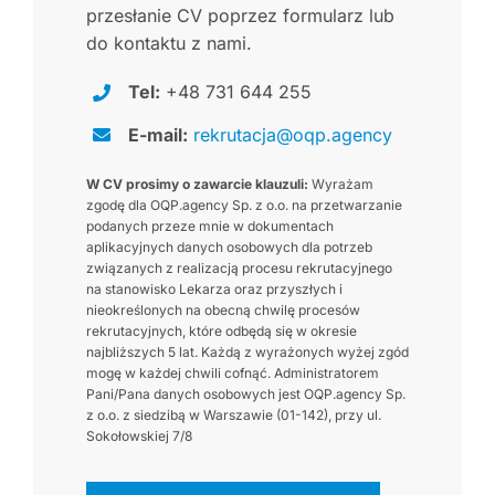
przesłanie CV poprzez formularz lub
do kontaktu z nami.
Tel:
+48 731 644 255
E-mail:
rekrutacja@oqp.agency
W CV prosimy o zawarcie klauzuli:
Wyrażam
zgodę dla OQP.agency Sp. z o.o. na przetwarzanie
podanych przeze mnie w dokumentach
aplikacyjnych danych osobowych dla potrzeb
związanych z realizacją procesu rekrutacyjnego
na stanowisko Lekarza oraz przyszłych i
nieokreślonych na obecną chwilę procesów
rekrutacyjnych, które odbędą się w okresie
najbliższych 5 lat. Każdą z wyrażonych wyżej zgód
mogę w każdej chwili cofnąć. Administratorem
Pani/Pana danych osobowych jest OQP.agency Sp.
z o.o. z siedzibą w Warszawie (01-142), przy ul.
Sokołowskiej 7/8