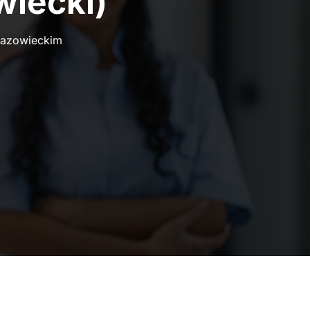
iecki)
Mazowieckim