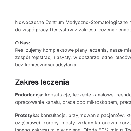
Nowoczesne Centrum Medyczno-Stomatologiczne m
do współpracy Dentystów z zakresu leczenia: endodon
O Nas:
Realizujemy kompleksowe plany leczenia, nasze mie
zespół rejestracji i asysty, w obszarze jednej plac
bez konieczności odsyłania.
Zakres leczenia
Endodoncja:
konsultacje, leczenie kanałowe, reen
opracowanie kanału, praca pod mikroskopem, prac
Protetyka:
konsultacje, przyjmowanie pacjentów, kt
częściowe), korony, mosty, wkłady koronowo-korze
innego zakresu mile widziane. Oferta 50% minus Te