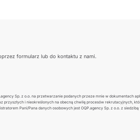
przez formularz lub do kontaktu z nami.
gency Sp. z o.o. na przetwarzanie podanych przeze mnie w dokumentach apl
z przyszłych i nieokreślonych na obecną chwilę procesów rekrutacyjnych, które
tratorem Pani/Pana danych osobowych jest OQP.agency Sp. z o.o. z siedzibą w