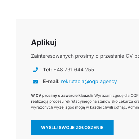
Aplikuj
Zainteresowanych prosimy o przesłanie CV po
Tel:
+48 731 644 255
E-mail:
rekrutacja@oqp.agency
W CV prosimy o zawarcie klauzuli:
Wyrażam zgodę dla OQP.a
realizacją procesu rekrutacyjnego na stanowisko Lekarza ora
wyrażonych wyżej zgód mogę w każdej chwili cofnąć. Adminis
WYŚLIJ SWOJE ZGŁOSZENIE