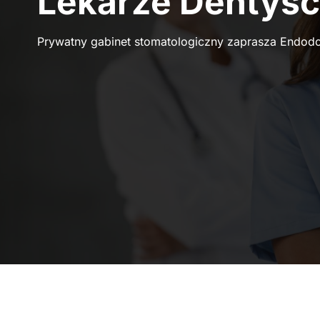
Lekarze Dentyśc
Prywatny gabinet stomatologiczny zaprasza Endod