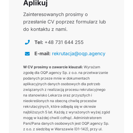
Aplikuj
Zainteresowanych prosimy o
przesłanie CV poprzez formularz lub
do kontaktu z nami.
Tel:
+48 731 644 255
E-mail:
rekrutacja@oqp.agency
W CV prosimy o zawarcie klauzuli:
Wyrażam
zgodę dla OQP.agency Sp. z o.o. na przetwarzanie
podanych przeze mnie w dokumentach
aplikacyjnych danych osobowych dla potrzeb
związanych z realizacją procesu rekrutacyjnego
na stanowisko Lekarza oraz przyszłych i
nieokreślonych na obecną chwilę procesów
rekrutacyjnych, które odbędą się w okresie
najbliższych 5 lat. Każdą z wyrażonych wyżej zgód
mogę w każdej chwili cofnąć. Administratorem
Pani/Pana danych osobowych jest OQP.agency Sp.
z o.o. z siedzibą w Warszawie (01-142), przy ul.