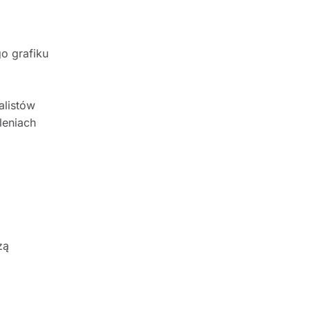
o grafiku
alistów
leniach
zą