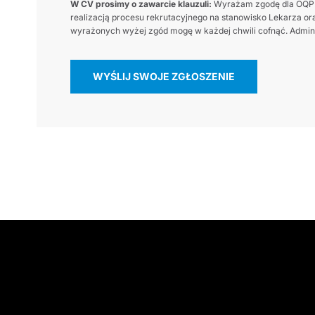
W CV prosimy o zawarcie klauzuli:
Wyrażam zgodę dla OQP.a
realizacją procesu rekrutacyjnego na stanowisko Lekarza ora
wyrażonych wyżej zgód mogę w każdej chwili cofnąć. Adminis
WYŚLIJ SWOJE ZGŁOSZENIE