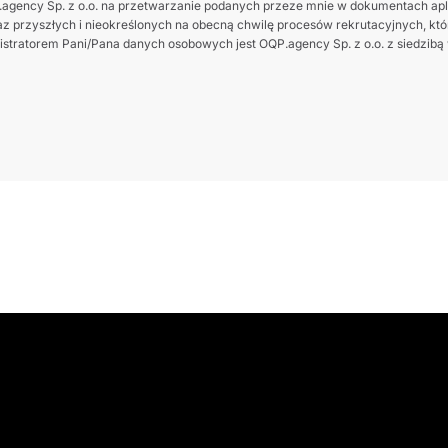
gency Sp. z o.o. na przetwarzanie podanych przeze mnie w dokumentach apl
z przyszłych i nieokreślonych na obecną chwilę procesów rekrutacyjnych, które
tratorem Pani/Pana danych osobowych jest OQP.agency Sp. z o.o. z siedzibą w