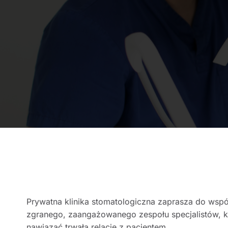
Prywatna klinika stomatologiczna zaprasza do wspó
zgranego, zaangażowanego zespołu specjalistów, kt
nawiązać trwałą relację z pacjentem.