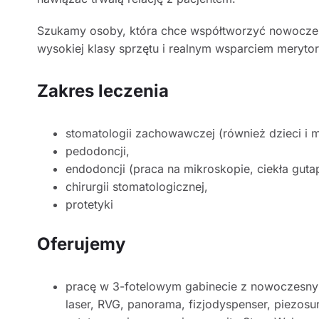
Szukamy osoby, która chce współtworzyć nowocze
wysokiej klasy sprzętu i realnym wsparciem meryto
Zakres leczenia
stomatologii zachowawczej (również dzieci i m
pedodoncji,
endodoncji (praca na mikroskopie, ciekła gut
chirurgii stomatologicznej,
protetyki
Oferujemy
pracę w 3-fotelowym gabinecie z nowoczesnym
laser, RVG, panorama, fizjodyspenser, piezosu