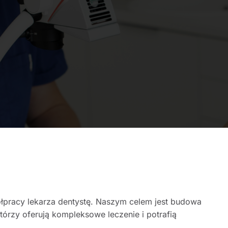
łpracy lekarza dentystę. Naszym celem jest budowa
órzy oferują kompleksowe leczenie i potrafią