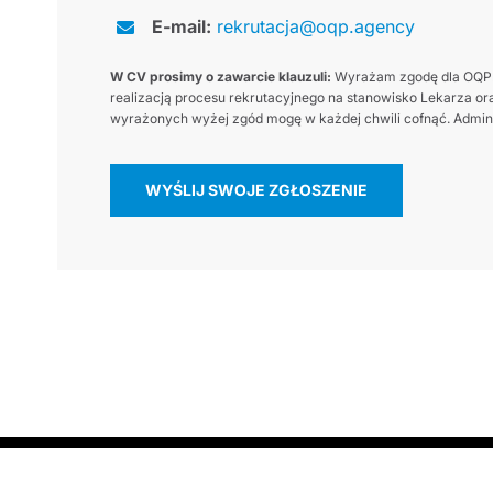
E-mail:
rekrutacja@oqp.agency
W CV prosimy o zawarcie klauzuli:
Wyrażam zgodę dla OQP.a
realizacją procesu rekrutacyjnego na stanowisko Lekarza ora
wyrażonych wyżej zgód mogę w każdej chwili cofnąć. Adminis
WYŚLIJ SWOJE ZGŁOSZENIE