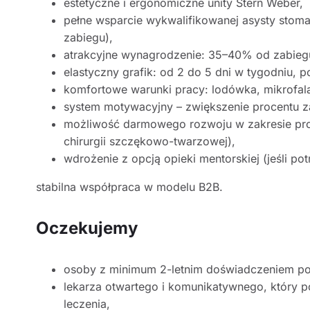
estetyczne i ergonomiczne unity Stern Weber,
pełne wsparcie wykwalifikowanej asysty stoma
zabiegu),
atrakcyjne wynagrodzenie: 35–40% od zabieg
elastyczny grafik: od 2 do 5 dni w tygodniu, 
komfortowe warunki pracy: lodówka, mikrofala
system motywacyjny – zwiększenie procentu za
możliwość darmowego rozwoju w zakresie protety
chirurgii szczękowo-twarzowej),
wdrożenie z opcją opieki mentorskiej (jeśli pot
stabilna współpraca w modelu B2B.
Oczekujemy
osoby z minimum 2-letnim doświadczeniem po
lekarza otwartego i komunikatywnego, który p
leczenia,