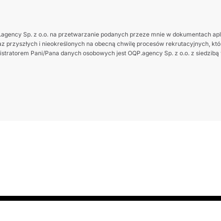
gency Sp. z o.o. na przetwarzanie podanych przeze mnie w dokumentach apl
z przyszłych i nieokreślonych na obecną chwilę procesów rekrutacyjnych, które
tratorem Pani/Pana danych osobowych jest OQP.agency Sp. z o.o. z siedzibą w