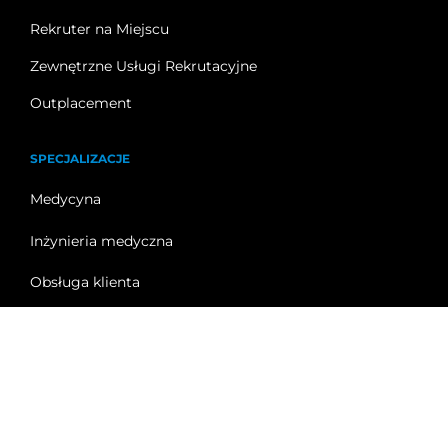
Rekruter na Miejscu
Zewnętrzne Usługi Rekrutacyjne
Outplacement
SPECJALIZACJE
Medycyna
Inżynieria medyczna
Obsługa klienta
Sprzedaż
Informacje publiczne
Regulamin kształcenia
|
Polityka prywatności i RODO