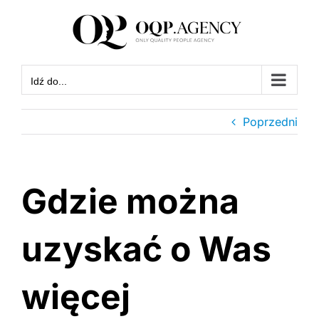
Przejdź
do
zawartości
Idź do...
Poprzedni
Gdzie można
uzyskać o Was
więcej