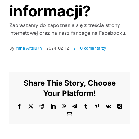
informacji?
Zapraszamy do zapoznania się z treścią strony
internetowej oraz na nasz fanpage na Facebooku.
By
Yana Artsiukh
|
2024-02-12
|
2
|
0 komentarzy
Share This Story, Choose
Your Platform!
Facebook
X
Reddit
LinkedIn
WhatsApp
Telegram
Tumblr
Pinterest
Vk
Xing
Email