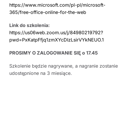
https://www.microsoft.com/pl-pl/microsoft-
365/free-office-online-for-the-web
Link do szkolenia:
https://us06web.zoom.us/j/84980219792?
pwd=PxKatpFfjq1zmXYcDIzLsirVYkNEUO.1
PROSIMY O ZALOGOWANIE SIĘ o 17.45
Szkolenie będzie nagrywane, a nagranie zostanie
udostępnione na 3 miesiące.