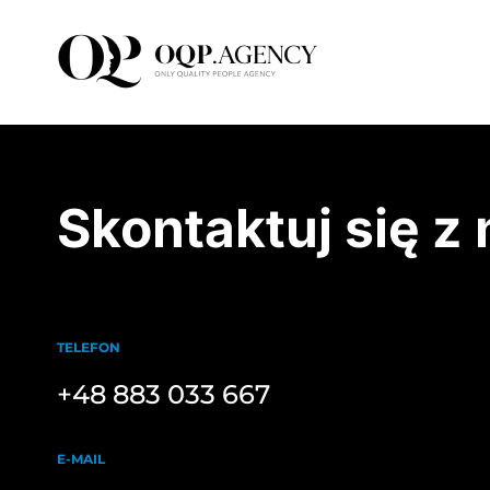
Przejdź
do
zawartości
Skontaktuj się z
TELEFON
+48 883 033 667
E-MAIL